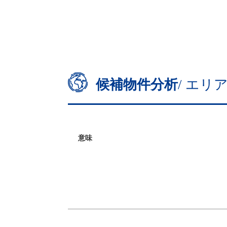
候補物件分析
/ エ
意味