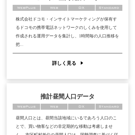
WebPlus
Web
DX
Standard
株式会社ドコモ・インサイトマーケティングが保有す
るドコモの携帯電話ネットワークのしくみを使用して
作成される運用データを集計し、1時間毎の人口推移を
把...
詳しく見る
推計昼間人口データ
WebPlus
Web
DX
Standard
昼間人口とは、昼間当該地域にいるであろう人口のこ
とで、買い物客などの非定期的な移動は考慮しませ
ん。 市区町村単位の昼間人口は、国勢調査に基づく従