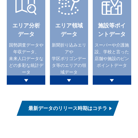
エリア分析
エリア領域
施設等ポイ
データ
データ
ントデータ
国勢調査データや
新聞折り込みエリ
スーパーや介護施
年収データ、
アや
設、学校と言った
未来人口データな
学区ポリゴンデー
店舗や施設のピン
どの多彩な統計デ
タ等のエリアの領
ポイントデータ
ータ
域データ
最新データのリリース時期はコチラ