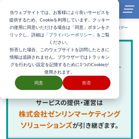
当ウェブサイトでは、お客様により良いサービスを
提供するため、Cookieを利用しています。クッキー
の使用に同意いただける場合は「同意」ボタンをク
ホーム
>
製品とサービス一覧
>
エリアマーケティング・商圏分析デー
タ
>
アパート・マンション統計データ
リックし、詳細は
をご覧
「プライバシーポリシー」
ください。
拒否した場合、このウェブサイトを訪問したときに
情報は追跡されません。ブラウザーではトラッキン
グを行わない設定を記憶するために1つのCookieが
使用されます。
同意
拒否