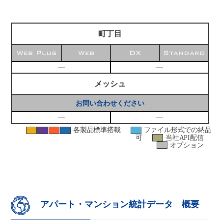
町丁目
Web Plus
Web
DX
Standard
―
―
メッシュ
お問い合わせください
―
―
各製品標準搭載
ファイル形式での納品
可
当社API配信
オプション
アパート・マンション統計データ 概要