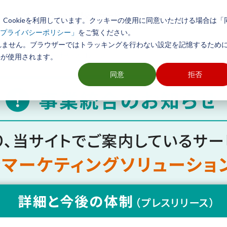
初めての方へ
製品とサービス
導入事例
活用方法
Cookieを利用しています。クッキーの使用に同意いただける場合は「
をご覧ください。
プライバシーポリシー」
れません。ブラウザーではトラッキングを行わない設定を記憶するために
・商圏分析データ
>
推計昼間人口データ
ieが使用されます。
同意
拒否