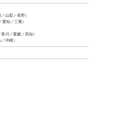
川／山梨／長野）
／愛知／三重）
／香川／愛媛／高知）
島／沖縄）