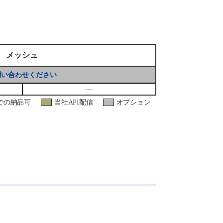
メッシュ
問い合わせください
―
での納品可
当社API配信
オプション