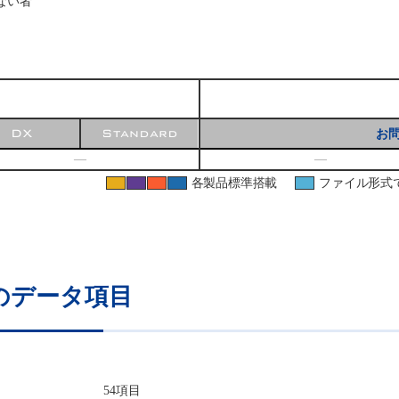
ない者
DX
Standard
お
―
―
各製品標準搭載
ファイル形式
のデータ項目
54項目