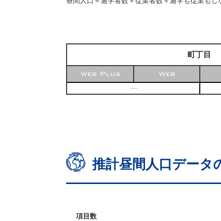
昼間人口＝通学者数＋従業者数＋通学も従業もし
町丁目
Web Plus
Web
―
推計昼間人口データ
項目数