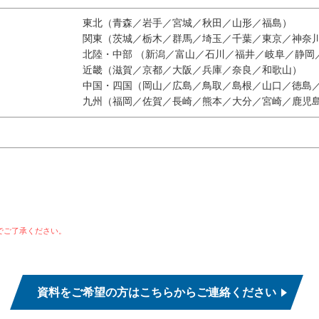
東北（青森／岩手／宮城／秋田／山形／福島）
関東（茨城／栃木／群馬／埼玉／千葉／東京／神奈
北陸・中部 （新潟／富山／石川／福井／岐阜／静岡
近畿（滋賀／京都／大阪／兵庫／奈良／和歌山）
中国・四国（岡山／広島／鳥取／島根／山口／徳島
九州（福岡／佐賀／長崎／熊本／大分／宮崎／鹿児
でご了承ください。
資料をご希望の方はこちらからご連絡ください