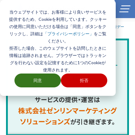
当ウェブサイトでは、お客様により良いサービスを
提供するため、Cookieを利用しています。クッキー
の使用に同意いただける場合は「同意」ボタンをク
ホーム
>
製品とサービス一覧
>
エリアマーケティング・商圏分析デー
タ
>
東洋経済社版 地域経済データ
リックし、詳細は
をご覧
「プライバシーポリシー」
ください。
拒否した場合、このウェブサイトを訪問したときに
情報は追跡されません。ブラウザーではトラッキン
グを行わない設定を記憶するために1つのCookieが
使用されます。
同意
拒否