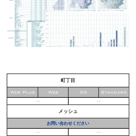
町丁目
Web Plus
Web
DX
Standard
―
―
メッシュ
お問い合わせください
―
―