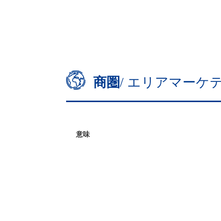
商圏
/ エリアマーケ
意味