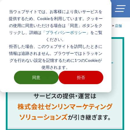
当ウェブサイトでは、お客様により良いサービスを
提供するため、Cookieを利用しています。クッキー
の使用に同意いただける場合は「同意」ボタンをク
ホーム
>
エリアマーケティングGISを最大限に活用するためには
>
店舗
開発における商圏分析の方法
リックし、詳細は
をご覧
「プライバシーポリシー」
ください。
拒否した場合、このウェブサイトを訪問したときに
情報は追跡されません。ブラウザーではトラッキン
グを行わない設定を記憶するために1つのCookieが
使用されます。
同意
拒否