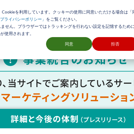
Cookieを利用しています。クッキーの使用に同意いただける場合は「
初めての方へ
製品とサービス
導入事例
活用方法
をご覧ください。
プライバシーポリシー」
れません。ブラウザーではトラッキングを行わない設定を記憶するために
ングと商圏分析用GISについて
>
よくあるご質問
ieが使用されます。
同意
拒否