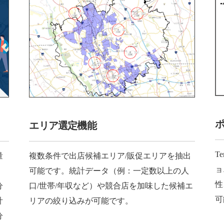
エリア選定機能
T
量
複数条件で出店候補エリア/販促エリアを抽出
ョ
可能です。統計データ（例：一定数以上の人
性
分
口/世帯/年収など）や競合店を加味した候補エ
可
計
リアの絞り込みが可能です。
分