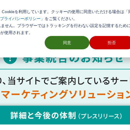
Cookieを利用しています。クッキーの使用に同意いただける場合は「
初めての方へ
製品とサービス
導入事例
活用方法
をご覧ください。
プライバシーポリシー」
れません。ブラウザーではトラッキングを行わない設定を記憶するために
ソフト TerraMapシリーズ
>
TerraMap Web Plus
ieが使用されます。
同意
拒否