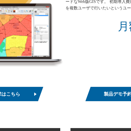
ードなWeb版GISです。 初期導
を複数ユーザで行いたいというユー
月
求はこちら
製品デモ予