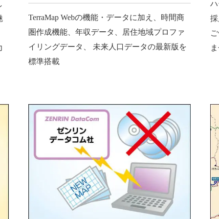
ハ
し
TerraMap Webの機能・データに加え、時間商
採
魅
圏作成機能、年収データ、居住地域プロファ
ご
）
イリングデータ、 未来人口データの最新版を
ま
力
標準搭載