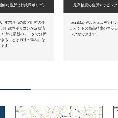
新鮮な住所と行政界ポリゴン
最高精度の住所マッピング
2024年末時点の市区町村の住
TerraMap Web Plusは戸宅ピ
所と行政界ポリゴンが反映済
ポイントの最高精度のマッ
み！ 常に最新のデータで分析
ングができます。
できることは御社の強みにな
ります。