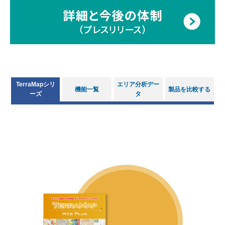
TerraMapシリ
エリア分析デー
機能一覧
製品を比較する
ーズ
タ