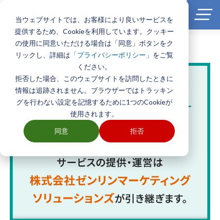
当ウェブサイトでは、お客様により良いサービスを
提供するため、Cookieを利用しています。クッキー
の使用に同意いただける場合は「同意」ボタンをク
ホーム
>
製品とサービス一覧
>
エリアマーケティングGISソフト
TerraMapシリーズ
>
TerraMap Web Plus
リックし、詳細は
をご覧
「プライバシーポリシー」
ください。
拒否した場合、このウェブサイトを訪問したときに
情報は追跡されません。ブラウザーではトラッキン
グを行わない設定を記憶するために1つのCookieが
使用されます。
同意
拒否