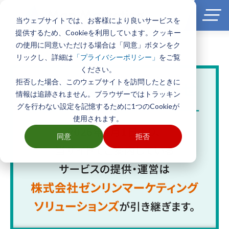
当ウェブサイトでは、お客様により良いサービスを
提供するため、Cookieを利用しています。クッキー
の使用に同意いただける場合は「同意」ボタンをク
ホーム
>
製品とサービス一覧
>
エリアマーケティングGISソフト
TerraMapシリーズ
>
機能紹介
>
円商圏
リックし、詳細は
をご覧
「プライバシーポリシー」
ください。
拒否した場合、このウェブサイトを訪問したときに
情報は追跡されません。ブラウザーではトラッキン
グを行わない設定を記憶するために1つのCookieが
使用されます。
同意
拒否