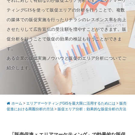
それに対して有効なのが販促エリア分析です。エリアマーケ
ティングGISを使って販促エリアの分析を行うことで、複数
の媒体での販促実施を行ったりチラシのレスポンス率を向上
させたりして広告宣伝の受注額を増やすことができます。販
促分析を行うことで販促の効果の検証も行うことができま
す。
ある企業の販促実施ノウハウと販促のエリア分析についてご
紹介します。
ホーム
>
エリアマーケティングGISを最大限に活用するためには
>
販売
促進における商圏分析の方法
>
販促エリア分析：効果的な販促分析の方法
「販売促進 × エリアマーケティング」で効果的な販促