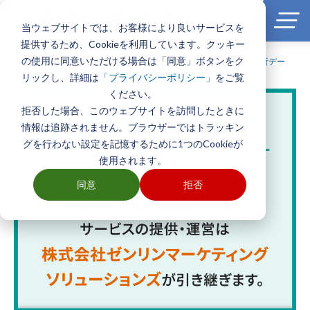
当ウェブサイトでは、お客様により良いサービスを
提供するため、Cookieを利用しています。クッキー
の使用に同意いただける場合は「同意」ボタンをク
ホーム
>
製品とサービス一覧
>
エリアマーケティング・商圏分析デー
タ
>
年収別世帯数推計データ（住宅所有形態なし）のデータ項目
リックし、詳細は
をご覧
「プライバシーポリシー」
ください。
拒否した場合、このウェブサイトを訪問したときに
情報は追跡されません。ブラウザーではトラッキン
グを行わない設定を記憶するために1つのCookieが
使用されます。
同意
拒否