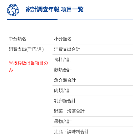
家計調査年報 項目一覧
中分類名
小分類名
消費支出(千円/月)
消費支出合計
食料合計
※抜粋版は当項目の
み
穀類合計
魚介類合計
肉類合計
乳卵類合計
野菜・海藻合計
果物合計
油脂・調味料合計