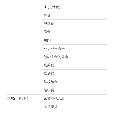
すし(外食)
和食
中華食
洋食
焼肉
ハンバーガー
他の主食的外食
喫茶代
飲酒代
学校給食
賄い費
住居(千円/月)
家賃地代合計
民営家賃