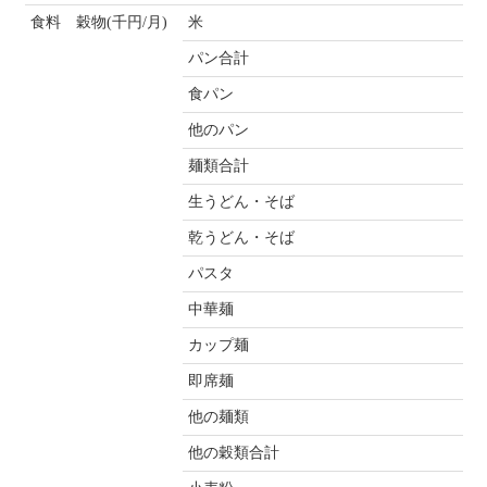
食料 穀物(千円/月)
米
パン合計
食パン
他のパン
麺類合計
生うどん・そば
乾うどん・そば
パスタ
中華麺
カップ麺
即席麺
他の麺類
他の穀類合計