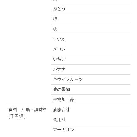
ぶどう
柿
桃
すいか
メロン
いちご
バナナ
キウイフルーツ
他の果物
果物加工品
食料 油脂・調味料
油脂合計
(千円/月)
食用油
マーガリン