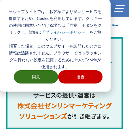
当ウェブサイトでは、お客様により良いサービスを
提供するため、Cookieを利用しています。クッキー
の使用に同意いただける場合は「同意」ボタンをク
ホーム
>
製品とサービス一覧
>
エリアマーケティング・商圏分析デー
タ
>
家計調査年報
>
家計調査年報データ 詳細データ項目
リックし、詳細は
をご覧
「プライバシーポリシー」
ください。
拒否した場合、このウェブサイトを訪問したときに
情報は追跡されません。ブラウザーではトラッキン
グを行わない設定を記憶するために1つのCookieが
使用されます。
同意
拒否