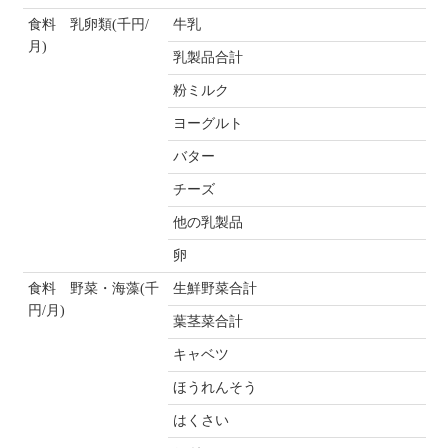
食料 乳卵類(千円/
牛乳
月)
乳製品合計
粉ミルク
ヨーグルト
バター
チーズ
他の乳製品
卵
食料 野菜・海藻(千
生鮮野菜合計
円/月)
葉茎菜合計
キャベツ
ほうれんそう
はくさい