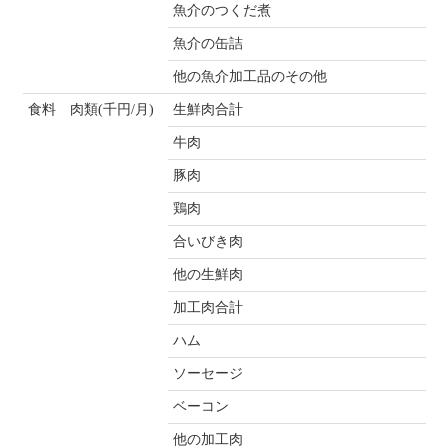
魚介のつくだ煮
魚介の缶詰
他の魚介加工品のその他
食料 肉類(千円/月)
生鮮肉合計
牛肉
豚肉
鶏肉
合いびき肉
他の生鮮肉
加工肉合計
ハム
ソーセージ
ベーコン
他の加工肉