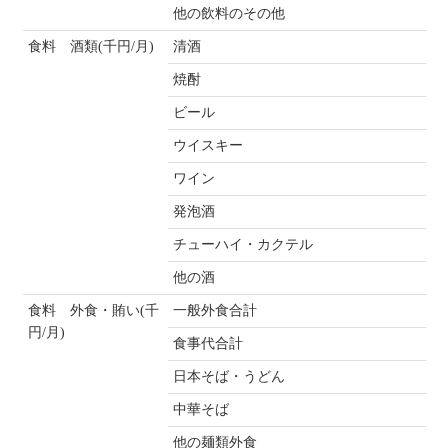
他の飲料のその他
食料 酒類(千円/月)
清酒
焼酎
ビール
ウイスキー
ワイン
発泡酒
チューハイ・カクテル
他の酒
食料 外食・賄い(千
一般外食合計
円/月)
食事代合計
日本そば・うどん
中華そば
他の麺類外食