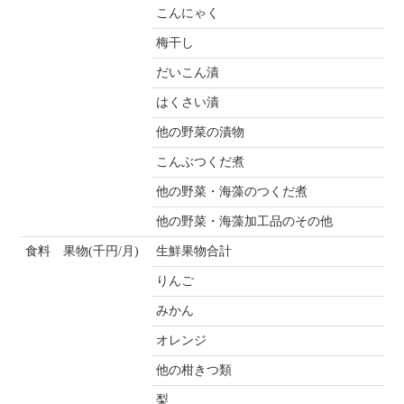
こんにゃく
梅干し
だいこん漬
はくさい漬
他の野菜の漬物
こんぶつくだ煮
他の野菜・海藻のつくだ煮
他の野菜・海藻加工品のその他
食料 果物(千円/月)
生鮮果物合計
りんご
みかん
オレンジ
他の柑きつ類
梨