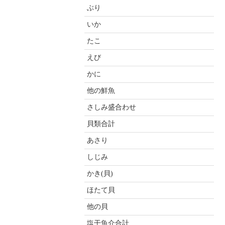
ぶり
いか
たこ
えび
かに
他の鮮魚
さしみ盛合わせ
貝類合計
あさり
しじみ
かき(貝)
ほたて貝
他の貝
塩干魚介合計