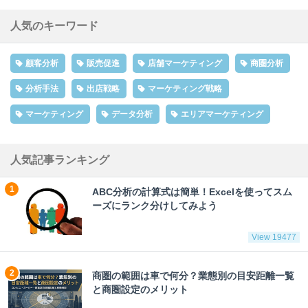
人気のキーワード
顧客分析
販売促進
店舗マーケティング
商圏分析
分析手法
出店戦略
マーケティング戦略
マーケティング
データ分析
エリアマーケティング
人気記事ランキング
ABC分析の計算式は簡単！Excelを使ってスム
ーズにランク分けしてみよう
View 19477
商圏の範囲は車で何分？業態別の目安距離一覧
と商圏設定のメリット