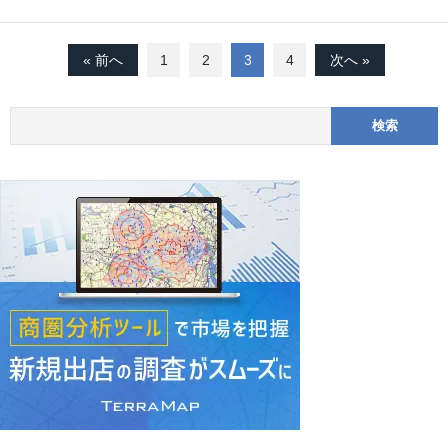
« 前へ
1
2
3
4
次へ »