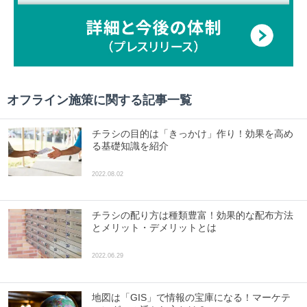
オフライン施策
に関する記事一覧
チラシの目的は「きっかけ」作り！効果を高め
る基礎知識を紹介
2022.08.02
チラシの配り方は種類豊富！効果的な配布方法
とメリット・デメリットとは
2022.06.29
地図は「GIS」で情報の宝庫になる！マーケテ