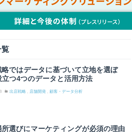
一覧
戦略ではデータに基づいて立地を選ぼ
役立つ4つのデータと活用方法
8
出店戦略
,
店舗開発
,
顧客・データ分析
場所選びにマーケティングが必須の理由