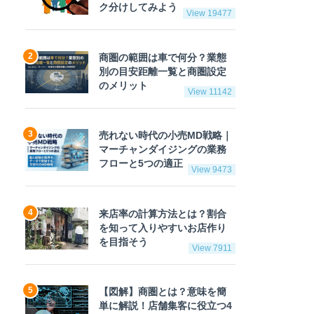
ク分けしてみよう
View 19477
商圏の範囲は車で何分？業態
別の目安距離一覧と商圏設定
のメリット
View 11142
売れない時代の小売MD戦略｜
マーチャンダイジングの業務
フローと5つの適正
View 9473
来店率の計算方法とは？割合
を知って入りやすいお店作り
を目指そう
View 7911
【図解】商圏とは？意味を簡
単に解説！店舗集客に役立つ4