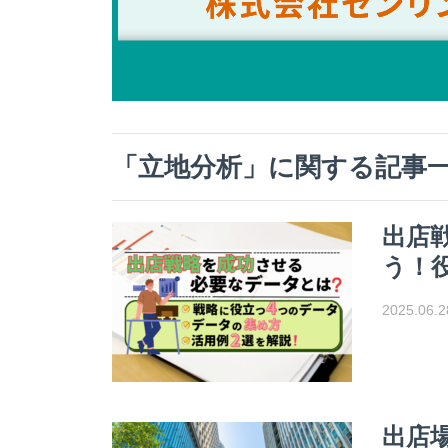
「
立地分析
」に関する記事
出店
う！
2025.06.2
出店