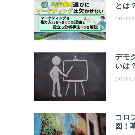
とは
2025.05.3
デモ
いは
2023.09.1
コロ
図！