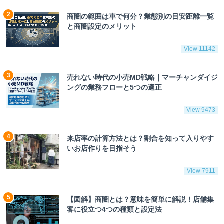
商圏の範囲は車で何分？業態別の目安距離一覧
と商圏設定のメリット
View 11142
売れない時代の小売MD戦略｜マーチャンダイジ
ングの業務フローと5つの適正
View 9473
来店率の計算方法とは？割合を知って入りやす
いお店作りを目指そう
View 7911
【図解】商圏とは？意味を簡単に解説！店舗集
客に役立つ4つの種類と設定法