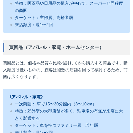
特徴：医薬品や日用品の購入が中心で、スーパーと同程度
の商圏
ターゲット：主婦層、高齢者層
来店頻度：週1〜2回
買回品（アパレル・家電・ホームセンター）
買回品とは、価格や品質を比較検討してから購入する商品です。購
入頻度は低いものの、顧客は複数の店舗を回って検討するため、商
圏は広くなります。
《アパレル・家電》
一次商圏： 車で15〜30分圏内（3〜10km）
特徴：郊外型の大型店舗が多く、駐車場の有無が来店に大
きく影響する
ターゲット：車を持つファミリー層、若年層
来店頻度：月1〜2回