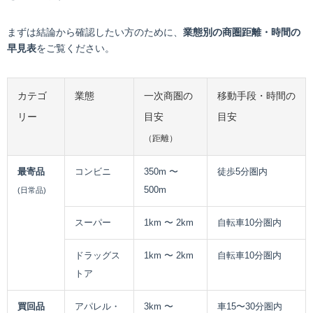
まずは結論から確認したい方のために、
業態別の商圏距離・時間の
早見表
をご覧ください。
カテゴ
業態
一次商圏の
移動手段・時間の
リー
目安
目安
（距離）
最寄品
コンビニ
350m 〜
徒歩5分圏内
500m
(日常品)
スーパー
1km 〜 2km
自転車10分圏内
ドラッグス
1km 〜 2km
自転車10分圏内
トア
買回品
アパレル・
3km 〜
車15〜30分圏内