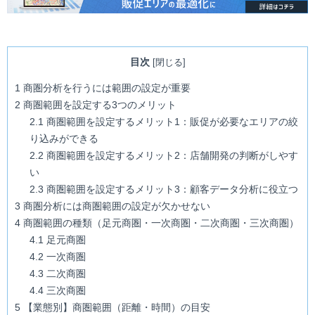
目次
[
閉じる
]
1
商圏分析を行うには範囲の設定が重要
2
商圏範囲を設定する3つのメリット
2.1
商圏範囲を設定するメリット1：販促が必要なエリアの絞
り込みができる
2.2
商圏範囲を設定するメリット2：店舗開発の判断がしやす
い
2.3
商圏範囲を設定するメリット3：顧客データ分析に役立つ
3
商圏分析には商圏範囲の設定が欠かせない
4
商圏範囲の種類（足元商圏・一次商圏・二次商圏・三次商圏）
4.1
足元商圏
4.2
一次商圏
4.3
二次商圏
4.4
三次商圏
5
【業態別】商圏範囲（距離・時間）の目安