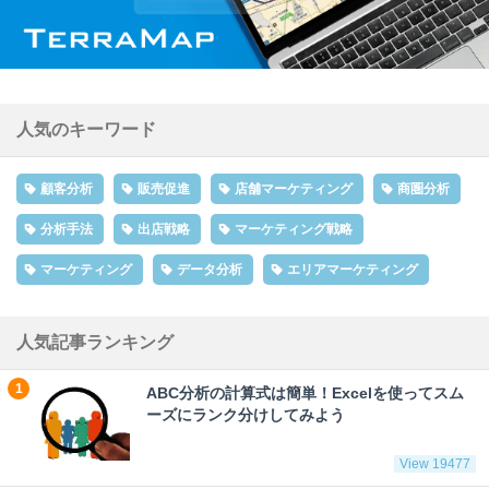
人気のキーワード
顧客分析
販売促進
店舗マーケティング
商圏分析
分析手法
出店戦略
マーケティング戦略
マーケティング
データ分析
エリアマーケティング
人気記事ランキング
ABC分析の計算式は簡単！Excelを使ってスム
ーズにランク分けしてみよう
View 19477