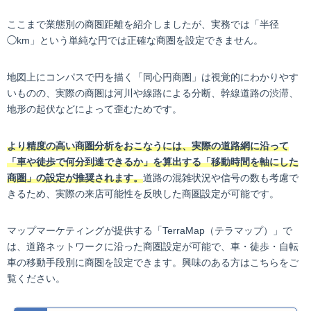
ここまで業態別の商圏距離を紹介しましたが、実務では「半径
◯km」という単純な円では正確な商圏を設定できません。
地図上にコンパスで円を描く「同心円商圏」は視覚的にわかりやす
いものの、実際の商圏は河川や線路による分断、幹線道路の渋滞、
地形の起伏などによって歪むためです。
より精度の高い商圏分析をおこなうには、実際の道路網に沿って
「車や徒歩で何分到達できるか」を算出する「移動時間を軸にした
商圏」の設定が推奨されます。
道路の混雑状況や信号の数も考慮で
きるため、実際の来店可能性を反映した商圏設定が可能です。
マップマーケティングが提供する「TerraMap（テラマップ）」で
は、道路ネットワークに沿った商圏設定が可能で、車・徒歩・自転
車の移動手段別に商圏を設定できます。興味のある方はこちらをご
覧ください。