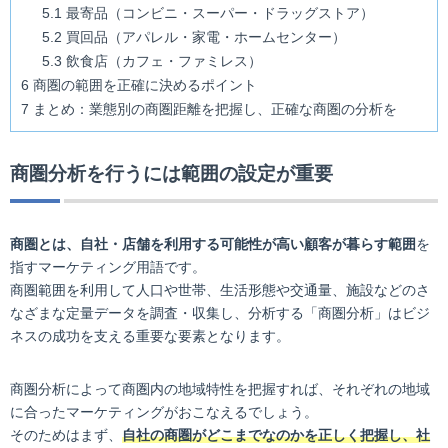
5.1
最寄品（コンビニ・スーパー・ドラッグストア）
5.2
買回品（アパレル・家電・ホームセンター）
5.3
飲食店（カフェ・ファミレス）
6
商圏の範囲を正確に決めるポイント
7
まとめ：業態別の商圏距離を把握し、正確な商圏の分析を
商圏分析を行うには範囲の設定が重要
商圏とは、自社・店舗を利用する可能性が高い顧客が暮らす範囲
を
指すマーケティング用語です。
商圏範囲を利用して人口や世帯、生活形態や交通量、施設などのさ
なざまな定量データを調査・収集し、分析する「商圏分析」はビジ
ネスの成功を支える重要な要素となります。
商圏分析によって商圏内の地域特性を把握すれば、それぞれの地域
に合ったマーケティングがおこなえるでしょう。
そのためはまず、
自社の商圏がどこまでなのかを正しく把握し、社