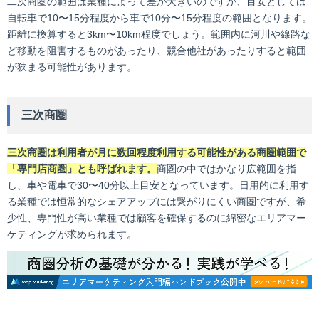
二次商圏の範囲は業種によって差が大きいのですが、目安としては
自転車で10〜15分程度から車で10分〜15分程度の範囲となります。
距離に換算すると3km〜10km程度でしょう。範囲内に河川や線路な
ど移動を阻害するものがあったり、競合他社があったりすると範囲
が狭まる可能性があります。
三次商圏
三次商圏は利用者が月に数回程度利用する可能性がある商圏範囲で
「専門店商圏」とも呼ばれます。
商圏の中ではかなり広範囲を指
し、車や電車で30〜40分以上目安となっています。日用的に利用す
る業種では恒常的なシェアアップには繋がりにくい商圏ですが、希
少性、専門性が高い業種では顧客を確保するのに綿密なエリアマー
ケティングが求められます。