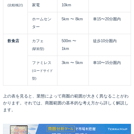
家電
10km
(比較検討)
ホームセン
5km 〜 8km
車15〜20分圏内
ター
飲食店
カフェ
500m 〜
徒歩10分圏内
1km
(駅前型)
ファミレス
3km 〜 5km
車10〜15分圏内
(ロードサイド
型)
上の表を見ると、業態によって商圏の範囲が大きく異なることがわ
かります。それでは、商圏範囲の基本的な考え方から詳しく解説し
ます。