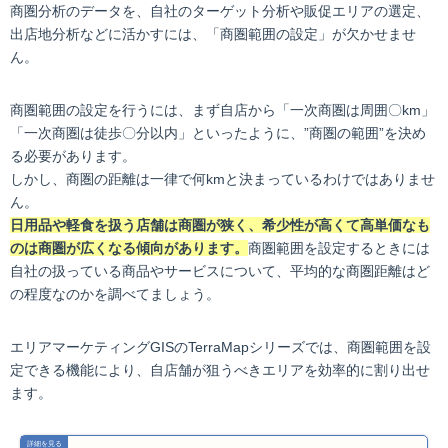
商圏分析のデータを、自社のターゲット分析や販促エリアの選定、
出店地分析などに活かすには、「商圏範囲の設定」が欠かせませ
ん。
商圏範囲の設定を行うには、まず自店から「一次商圏は周囲〇km」
「一次商圏は徒歩〇分以内」といったように、”商圏の範囲”を決め
る必要があります。
しかし、商圏の距離は一律で何kmと決まっているわけではありませ
ん。
日用品や軽食を扱う店舗は商圏が狭く、希少性が高くて高単価なも
のは商圏が広くなる傾向があります。
商圏範囲を設定するときには
自社の扱っている商品やサービスについて、平均的な商圏距離はど
の程度なのかを調べてましょう。
エリアマーケティングGISのTerraMapシリーズでは、商圏範囲を設
定できる機能により、自店舗が狙うべきエリアを効率的に割り出せ
ます。