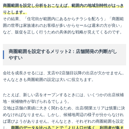
商圏範囲を設定し分析をおこなえば、範囲内の地域別特性がはっき
りとします。
その結果、「住宅街が範囲内にあるからチラシを配ろう」「商圏範
囲の世帯は家族連れのお客様が多いからセールは週末の方が良い」
など、販促を正しく行うための具体的な戦略が見えてくるのです。
商圏範囲を設定するメリット2：店舗開発の判断がし
やすい
会社を成長させるには、支店や2店舗目以降の出店が欠かせません。
そんなときも商圏範囲の設定は大いに役立ちます。
たとえば、新しい店をオープンするときには、いくつかの出店候補
地・候補物件が挙げられるでしょう。
立地は店舗の業績に大きく関わるため、出店/開業エリアは慎重に決
めなければなりません。しかし、候補地周辺の様子が分からなけれ
ば選びようがありません。そんなとき、それぞれの商圏範囲を設定
し、
商圏のデータを比べることで「より人口が多く、利用者が集ま