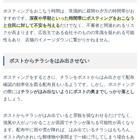
ポスティングをおこなう時間は、常識的に昼間や夕方の時間帯がお
すすめです。
深夜や早朝といった時間帯にポスティングをおこなう
と住民に対して不安を与える
だけでなく、不審者と間違われるリス
クが高まります。広告主である会社そのものの常識を疑われる可能
性もあり、店舗のイメージダウンに繋がりかねません。
ポストからチラシをはみ出させない
ポスティングをするときに、チラシをポストからはみ出させて配布
確認の効率化を図る配布員もいるようです。しかし、ポスティング
の際には
チラシがはみ出ないようにポストの奥までしっかり落とし
ましょう。
ポストからチラシがはみ出ていると景観を損なわせるだけでなく、
強風や人がぶつかることが原因でチラシが落ちる可能性が高くなり
ます。配布中に雨や雪が降れば、はみ出ているチラシはもちろん、
ポスト内のきれいな郵便物や新聞まで一緒に汚してしまう場合もあ