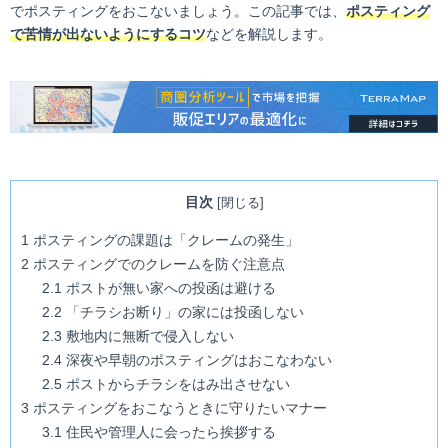
でポスティングをおこないましょう。この記事では、
ポスティング
で苦情が出ないようにするコツ
などを解説します。
目次
[
閉じる
]
1
ポスティングの課題は「クレームの発生」
2
ポスティングでのクレームを防ぐ注意点
2.1
ポストが無い家への投函は避ける
2.2
「チラシお断り」の家には投函しない
2.3
敷地内に無断で侵入しない
2.4
深夜や早朝のポスティングはおこなわない
2.5
ポストからチラシをはみ出させない
3
ポスティングをおこなうときに守りたいマナー
3.1
住民や管理人に会ったら挨拶する