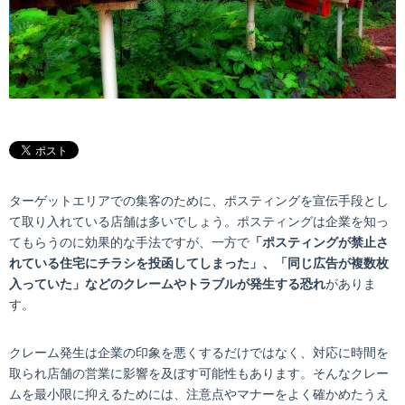
ターゲットエリアでの集客のために、ポスティングを宣伝手段とし
て取り入れている店舗は多いでしょう。ポスティングは企業を知っ
てもらうのに効果的な手法ですが、一方で
「ポスティングが禁止さ
れている住宅にチラシを投函してしまった」、「同じ広告が複数枚
入っていた」などのクレームやトラブルが発生する恐れ
がありま
す。
クレーム発生は企業の印象を悪くするだけではなく、対応に時間を
取られ店舗の営業に影響を及ぼす可能性もあります。そんなクレー
ムを最小限に抑えるためには、注意点やマナーをよく確かめたうえ