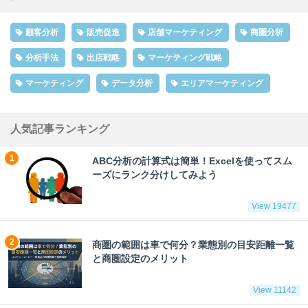
顧客分析
販売促進
店舗マーケティング
商圏分析
分析手法
出店戦略
マーケティング戦略
マーケティング
データ分析
エリアマーケティング
人気記事ランキング
ABC分析の計算式は簡単！Excelを使ってスム
ーズにランク分けしてみよう
View 19477
商圏の範囲は車で何分？業態別の目安距離一覧
と商圏設定のメリット
View 11142