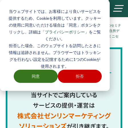
| サポート
当ウェブサイトでは、お客様により良いサービスを
提供するため、Cookieを利用しています。クッキー
の使用に同意いただける場合は「同意」ボタンをク
ホーム
>
サポートについて
>
エリアマーケティングと商圏分析のセミナ
ー・イベント
>
【アーカイブ配信】15分×2回でわかる “眠っている住所デ
リックし、詳細は
をご覧
「プライバシーポリシー」
ータ” を “ビジネス資産” に変える！～ジオコーディング基礎・活用ミニセ
ください。
ミナー～
拒否した場合、このウェブサイトを訪問したときに
情報は追跡されません。ブラウザーではトラッキン
グを行わない設定を記憶するために1つのCookieが
使用されます。
同意
拒否