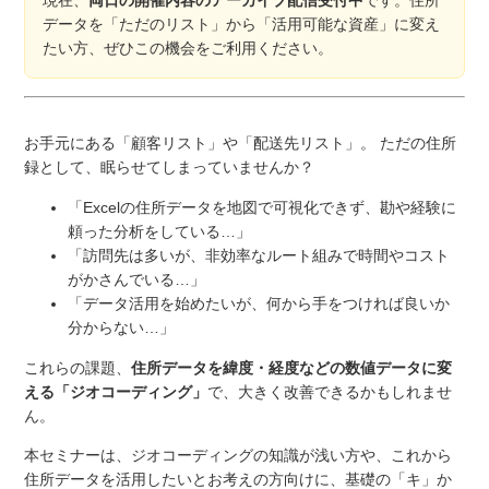
現在、
両日の開催内容のアーカイブ配信受付中
です。住所
データを「ただのリスト」から「活用可能な資産」に変え
たい方、ぜひこの機会をご利用ください。
お手元にある「顧客リスト」や「配送先リスト」。 ただの住所
録として、眠らせてしまっていませんか？
「Excelの住所データを地図で可視化できず、勘や経験に
頼った分析をしている…」
「訪問先は多いが、非効率なルート組みで時間やコスト
がかさんでいる…」
「データ活用を始めたいが、何から手をつければ良いか
分からない…」
これらの課題、
住所データを緯度・経度などの数値データに変
える「ジオコーディング」
で、大きく改善できるかもしれませ
ん。
本セミナーは、ジオコーディングの知識が浅い方や、これから
住所データを活用したいとお考えの方向けに、基礎の「キ」か