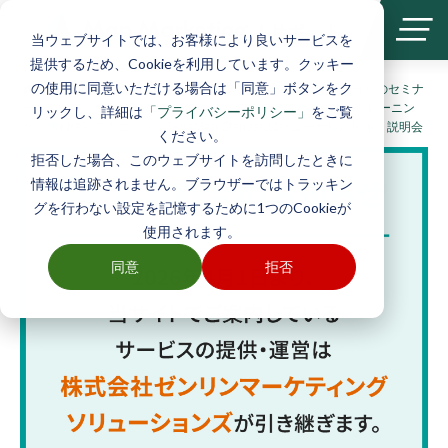
| サポート
当ウェブサイトでは、お客様により良いサービスを
提供するため、Cookieを利用しています。クッキー
の使用に同意いただける場合は「同意」ボタンをク
ホーム
>
サポートについて
>
エリアマーケティングと商圏分析のセミナ
ー・イベント
>
2022年11月29日（火）開催 無料オンライントレーニン
リックし、詳細は
をご覧
「プライバシーポリシー」
グ 便利機能テクニック『TerraMap Standard/DXユーザ様応用編』説明会
ください。
拒否した場合、このウェブサイトを訪問したときに
情報は追跡されません。ブラウザーではトラッキン
グを行わない設定を記憶するために1つのCookieが
使用されます。
同意
拒否