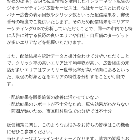
弊社の提供するGPS位置情報を活用したインターネット広告の
ジオターゲティング広告サービスは、他社サービスとは異なり
バナー広告の表示回数やクリック数といった配信結果を、郵便
番号の粒度でご提供いたします。そのため配信結果をエリアマ
ーケティングGISで分析していただくことで、同一の市内でも特
に広告に対する反応の良いエリアや自社・自店舗のターゲット
が多いエリアなどを把握いただけます。
また、配信結果を統計データと掛け合わせて分析いただくこと
で、クリック率の高いエリアは平均年収が高い、広告経由の来
店が多いエリアはファミリー世帯比率が高い傾向にあるといっ
た、販促の対象となるエリアの特性を分析することが可能で
す。
・配信結果を販促施策の改善に活かせていない
・配信結果のレポートが不十分なため、広告効果がわからない
・商圏が狭いため、市区町村単位での分析では不十分
販促施策に関し、このようなお悩みをお持ちの皆様はこの機会
にぜひご参加ください。
当セミナーはオンラインセミナーとなります。遠方の皆様もお