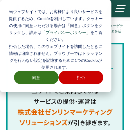
| サポート
当ウェブサイトでは、お客様により良いサービスを
提供するため、Cookieを利用しています。クッキー
の使用に同意いただける場合は「同意」ボタンをク
ホーム
>
2021年2月25日開催 無料オンラインセミナー ジオターゲテ
ィング広告による販促施策改善セミナー～広告配信結果と統計データを活
リックし、詳細は
をご覧
「プライバシーポリシー」
用した商圏分析～
ください。
拒否した場合、このウェブサイトを訪問したときに
情報は追跡されません。ブラウザーではトラッキン
グを行わない設定を記憶するために1つのCookieが
使用されます。
同意
拒否