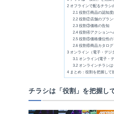
2
オフラインで配るチラシ
2.1
役割①商品の認知度
2.2
役割②店舗のブラン
2.3
役割③価格の告知
2.4
役割④アクションへ
2.5
役割⑤価格優位性の
2.6
役割⑥商品カタログ
3
オンライン（電子・デジ
3.1
オンライン(電子・デ
3.2
オンラインチラシは
4
まとめ：役割を把握して
チラシは「役割」を把握し