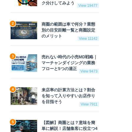
ク分けしてみよう
View 19477
商圏の範囲は車で何分？業態
別の目安距離一覧と商圏設定
のメリット
View 11142
売れない時代の小売MD戦略｜
マーチャンダイジングの業務
フローと5つの適正
View 9473
来店率の計算方法とは？割合
を知って入りやすいお店作り
を目指そう
View 7911
【図解】商圏とは？意味を簡
単に解説！店舗集客に役立つ4