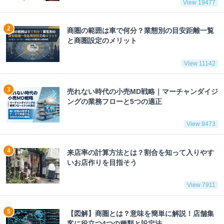
View 19477
商圏の範囲は車で何分？業態別の目安距離一覧
と商圏設定のメリット
View 11142
売れない時代の小売MD戦略｜マーチャンダイジ
ングの業務フローと5つの適正
View 9473
来店率の計算方法とは？割合を知って入りやす
いお店作りを目指そう
View 7911
【図解】商圏とは？意味を簡単に解説！店舗集
客に役立つ4つの種類と設定法