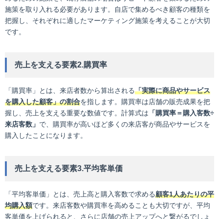
施策を取り入れる必要があります。自店で集めるべき顧客の種類を
把握し、それぞれに適したマーケティング施策を考えることが大切
です。
売上を支える要素2.購買率
「購買率」とは、来店者数から算出される
「実際に商品やサービス
を購入した顧客」の割合
を指します。購買率は店舗の販売成果を把
握し、売上を支える重要な数値です。計算式は
「購買率＝購入客数÷
来店客数」
で、購買率が高いほど多くの来店客が商品やサービスを
購入したことになります。
売上を支える要素3.平均客単価
「平均客単価」とは、売上高と購入客数で求める
顧客1人あたりの平
均購入額
です。来店客数や購買率を高めることも大切ですが、平均
客単価を上げられると、さらに店舗の売上アップへと繋がるでしょ