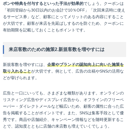
ポンや特典を付与するといった手法が効果的
でしょう。クーポンは
「初回登録から30日以内のお会計で10％OFF」「次回来店時に使え
るサービス券」など、顧客にとってメリットのある内容にすること
が大切です。顧客が来店を先延ばしするのを防ぐため、クーポンに
有効期限を記載しておくこともポイントです。
来店客数のための施策2.新規客数を増やすには
新規客数を増やすには、
企業やブランドの認知向上に向いた施策を
取り入れること
が大切です。例として、広告の出稿やSNSの活用な
どが挙げられます。
広告と一口にいっても、さまざまな種類があります。オンラインの
リスティング広告やディスプレイ広告から、オフラインのフリーペ
ーパー・ダイレクトメールなど幅広いため、顧客の属性に合った広
告を掲載することがポイントです。また、SNSは集客手段として優
秀です。商品や店舗紹介、キャンペーン情報などを随時更新するこ
とで、認知度とともに店舗の来店数も増えていくでしょう。