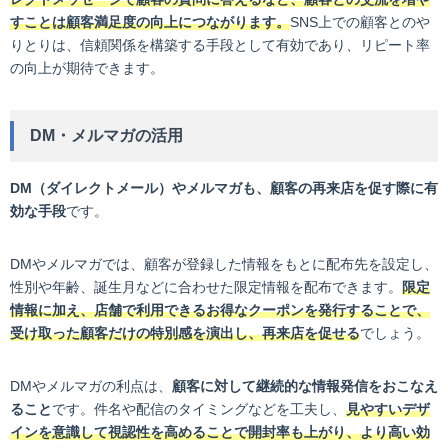
すことは顧客満足度の向上につながります。
SNS上での顧客とのや
りとりは、信頼関係を構築する手段として有効であり、リピート率
の向上が期待できます。
DM・メルマガの活用
DM（ダイレクトメール）やメルマガも、顧客の再来店を促す際に有
効な手段
です。
DMやメルマガでは、顧客が登録した情報をもとに配布先を設定し、
性別や年齢、誕生月などに合わせた限定情報を配布できます。
限定
情報に加え、店舗で利用できるお得なクーポンを発行することで、
受け取った顧客だけの特別感を演出し、再来店を促せる
でしょう。
DMやメルマガの利点は、
顧客に対して継続的な情報発信をおこなえ
ること
です。件名や配信のタイミングなどを工夫し、
見やすいデザ
インを意識して視認性を高めることで開封率も上がり、より高い効