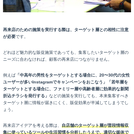
再来店のための施策を実行する際は、ターゲット層との相性に注意
が必要
です。
どれほど魅力的な販促施策であっても、集客したいターゲット層の
ニーズに合わなければ、顧客の再来店につながりません。
例えば
「中高年の男性をターゲットとする場合に、20〜30代の女性
ユーザーが多いInstagramでキャンペーンをおこなう」「若年層を
ターゲットとする場合に、ファミリー層や高齢者層に効果的な新聞
折込チラシを発行する」
などの施策を実行しても、本来集客すべき
ターゲット層に情報が届きにくく、販促効果が半減してしまうでし
ょう。
再来店アイデアを考える際は、
自店舗のターゲット層が普段情報収
集に使っているツールや生活習慣を分析したうえで、適切な媒体で