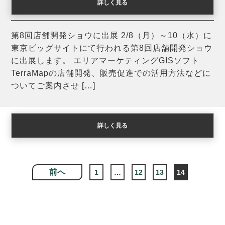
詳しく見る
第8回店舗開発ショウに出展
第8回店舗開発ショウに出展 2/8（月）～10（水）に
東京ビッグサイトにて行われる第8回店舗開発ショウ
に出展します。 エリアマーケティングGISソフト
TerraMapの店舗開発、販売促進での活用方法などに
ついてご案内させ […]
詳しく見る
前へ
1
…
12
13
14