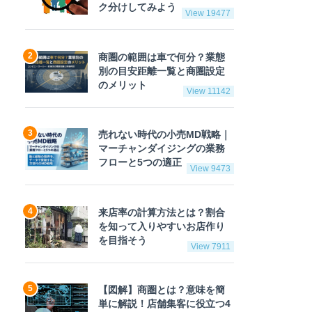
ク分けしてみよう
View 19477
商圏の範囲は車で何分？業態
別の目安距離一覧と商圏設定
のメリット
View 11142
売れない時代の小売MD戦略｜
マーチャンダイジングの業務
フローと5つの適正
View 9473
来店率の計算方法とは？割合
を知って入りやすいお店作り
を目指そう
View 7911
【図解】商圏とは？意味を簡
単に解説！店舗集客に役立つ4