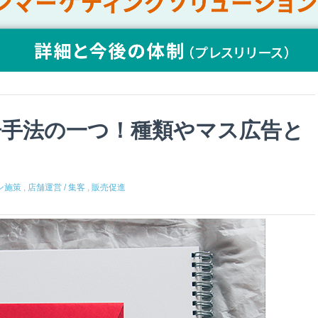
告手法の一つ！種類やマス広告と
ン施策
,
店舗運営 / 集客
,
販売促進