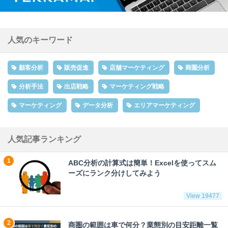
人気のキーワード
顧客分析
販売促進
店舗マーケティング
商圏分析
分析手法
出店戦略
マーケティング戦略
マーケティング
データ分析
エリアマーケティング
人気記事ランキング
ABC分析の計算式は簡単！Excelを使ってスム
ーズにランク分けしてみよう
View 19477
商圏の範囲は車で何分？業態別の目安距離一覧