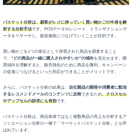
バスケット分析は、顧客がレジに持っていく買い物かごの中身を解
析する分析手法
です。POSデータやレシート、トランザクションデ
ータをリサーチし、販促施策につなげていくことが目的です。
買い物かごを1つの単位として併買された商品を調査すること
で、
“どの商品が一緒に購入されやすいか”の傾向
を見出せます。購
買傾向を理解すると、販売強化のために商品を陳列、キャンペーン
の促進につなげるといった対応ができることがメリットです。
さらに、バスケット分析の結果は、
自社製品の開発や消費者に配信
するレコメンドメールのコンテンツに反映
できるため
、クロスセル
やアップセルの訴求にも有効
です。
バスケット分析は、商品単体ではなく複数商品の売上を分析するア
ソシエーション分析の一種で「マーケットバスケット分析」とも呼
ばれています。