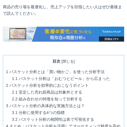
商品の売り場を最適化し、売上アップを目指したい人はぜひ最後ま
で読んでください。
目次
[
閉じる
]
1
バスケット分析とは「買い物かご」を使った分析手法
1.1
バスケット分析は「おむつとビール」から広まった
2
バスケット分析を効率的におこなうポイント
2.1
安定した売れ筋商品は対象外とする
2.2
組み合わせの特徴を知って分析する
3
バスケット分析の具体的な実施方法とは？
3.1
分析に使用する4つの指標
3.2
バスケット分析の相関性は表で可視化する
4
まとめ：バスケット分析を活用してマーケティング精度を高め