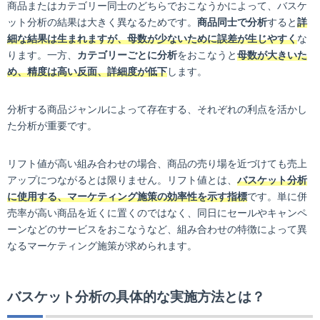
商品またはカテゴリー同士のどちらでおこなうかによって、バスケ
ット分析の結果は大きく異なるためです。
商品同士で分析
すると
詳
細な結果は生まれますが、母数が少ないために誤差が生じやすく
な
ります。一方、
カテゴリーごとに分析
をおこなうと
母数が大きいた
め、精度は高い反面、詳細度が低下
します。
分析する商品ジャンルによって存在する、それぞれの利点を活かし
た分析が重要です。
リフト値が高い組み合わせの場合、商品の売り場を近づけても売上
アップにつながるとは限りません。リフト値とは、
バスケット分析
に使用する、マーケティング施策の効率性を示す指標
です。単に併
売率が高い商品を近くに置くのではなく、同日にセールやキャンペ
ーンなどのサービスをおこなうなど、組み合わせの特徴によって異
なるマーケティング施策が求められます。
バスケット分析の具体的な実施方法とは？