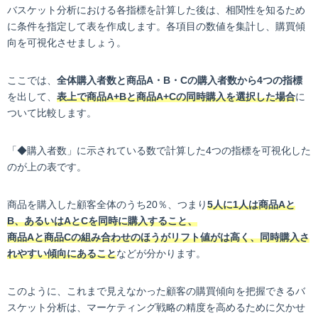
バスケット分析における各指標を計算した後は、相関性を知るため
に条件を指定して表を作成します。各項目の数値を集計し、購買傾
向を可視化させましょう。
ここでは、
全体購入者数と商品A・B・Cの購入者数から4つの指標
を出して、
表上で商品A+Bと商品A+Cの同時購入を選択した場合
に
ついて比較します。
「◆購入者数」に示されている数で計算した4つの指標を可視化した
のが上の表です。
商品を購入した顧客全体のうち20％、つまり
5人に1人は商品Aと
B、あるいはAとCを同時に購入すること、
商品Aと商品Cの組み合わせのほうがリフト値がは高く、同時購入さ
れやすい傾向にあること
などが分かります。
このように、これまで見えなかった顧客の購買傾向を把握できるバ
スケット分析は、マーケティング戦略の精度を高めるために欠かせ