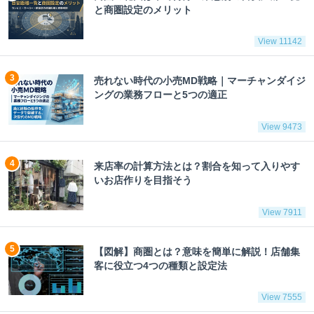
と商圏設定のメリット
View 11142
売れない時代の小売MD戦略｜マーチャンダイジ
ングの業務フローと5つの適正
View 9473
来店率の計算方法とは？割合を知って入りやす
いお店作りを目指そう
View 7911
【図解】商圏とは？意味を簡単に解説！店舗集
客に役立つ4つの種類と設定法
View 7555