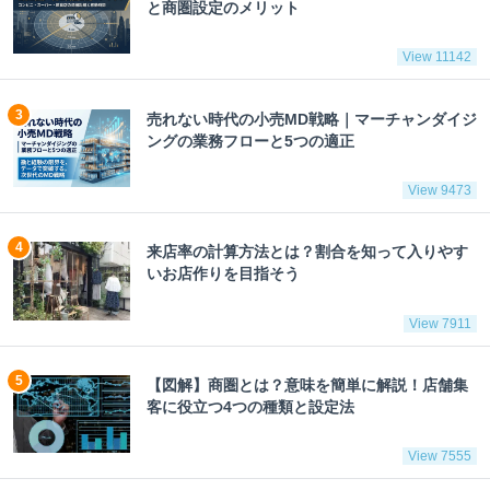
と商圏設定のメリット
View 11142
売れない時代の小売MD戦略｜マーチャンダイジ
ングの業務フローと5つの適正
View 9473
来店率の計算方法とは？割合を知って入りやす
いお店作りを目指そう
View 7911
【図解】商圏とは？意味を簡単に解説！店舗集
客に役立つ4つの種類と設定法
View 7555