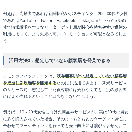
例えば、高齢者であれば新聞折込やポスティング、20～30代の女性
であればYouTube、Twitter、Facebook、InstagramといったSNS媒
体で情報訴求をするなど、
ターゲット層が関心を持ちやすい媒体の
利用
によって、より効果の高いプロモーションが可能となるでしょ
う。
活用方法3：想定していない顧客層を発見できる
デモグラフィックデータは、
既存顧客以外の想定していない顧客層
を把握し新規顧客を開拓する
ためにも活用できます。新規サービス
のリリース時、想定していた顧客層には売れなくても、別の顧客層
にはよく売れるということは少なくないでしょう。
例えば、10～20代女性に向けた商品やサービスが、実は30代の男女
に多く購入されていた場合、そのままもともとのターゲット属性に
合わせてマーケティングを行っても売上向上には繋がりません。こ