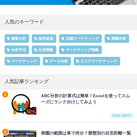
人気のキーワード
顧客分析
販売促進
店舗マーケティング
商圏分析
分析手法
出店戦略
マーケティング戦略
マーケティング
データ分析
エリアマーケティング
人気記事ランキング
ABC分析の計算式は簡単！Excelを使ってスム
ーズにランク分けしてみよう
View 19477
商圏の範囲は車で何分？業態別の目安距離一覧