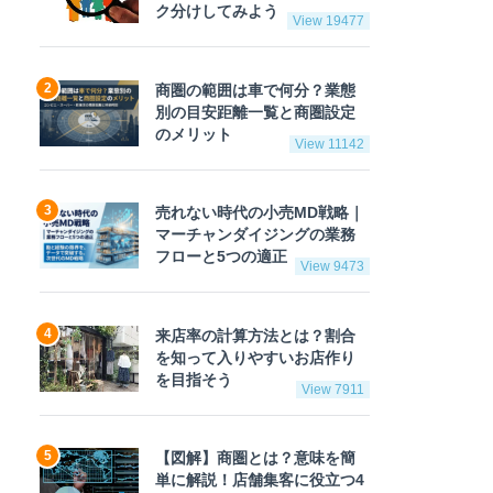
ク分けしてみよう
View 19477
商圏の範囲は車で何分？業態
別の目安距離一覧と商圏設定
のメリット
View 11142
売れない時代の小売MD戦略｜
マーチャンダイジングの業務
フローと5つの適正
View 9473
来店率の計算方法とは？割合
を知って入りやすいお店作り
を目指そう
View 7911
【図解】商圏とは？意味を簡
単に解説！店舗集客に役立つ4