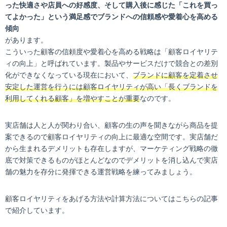
った快適さや店員への好感度、そして購入後に感じた「これを買っ
てよかった」という満足感でブランドへの信頼感や愛着心を高める
傾向
があります。
こういった顧客の信頼度や愛着心を高める戦略は「顧客ロイヤリテ
ィの向上」と呼ばれています。製品やサービスだけで競合との差別
化ができなくなっている現在において、
ブランドに顧客を定着させ
安定した運営を行うには顧客ロイヤリティが高い「長くブランドを
利用してくれる顧客」を増やすことが重要
なのです。
実店舗は人と人が関わり合い、顧客の生の声を聞きながら商品を提
案できるので顧客ロイヤリティの向上に最適な空間です。実店舗だ
から生まれるデメリットも存在しますが、マーケティング戦略の徹
底で対策できるものがほとんどなのでデメリットを消し込んで実店
舗の魅力を存分に発揮できる運営戦略を練ってみましょう。
顧客ロイヤリティをあげる方法や計算方法についてはこちらの記事
で紹介しています。