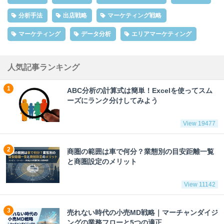
分析手法
出店戦略
マーケティング戦略
マーケティング
データ分析
エリアマーケティング
人気記事ランキング
ABC分析の計算式は簡単！Excelを使ってスム
ーズにランク分けしてみよう
View 19477
商圏の範囲は車で何分？業態別の目安距離一覧
と商圏設定のメリット
View 11142
売れない時代の小売MD戦略｜マーチャンダイジ
ングの業務フローと5つの適正