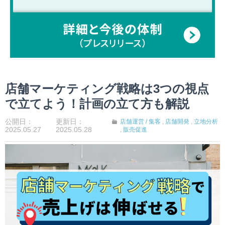
店舗マーケティング戦略は3つの視点
で立てよう！計画の立て方も解説
公開日：
更新日：
店舗運営 / 集客
,
店舗開発
,
立地分析
2025.05.27
2025.05.28
,
販売促進