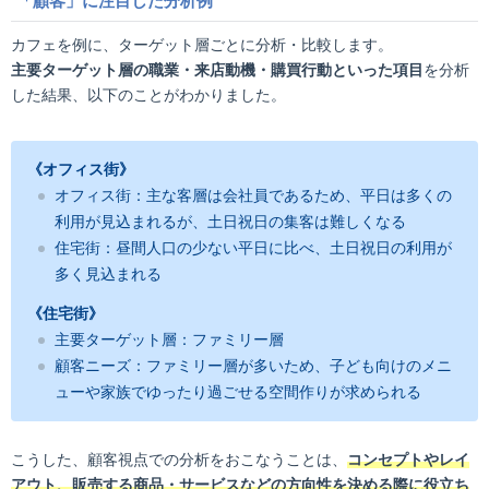
「顧客」に注目した分析例
カフェを例に、ターゲット層ごとに分析・比較します。
主要ターゲット層の職業・来店動機・購買行動といった項目
を分析
した結果、以下のことがわかりました。
《オフィス街》
オフィス街：主な客層は会社員であるため、平日は多くの
利用が見込まれるが、土日祝日の集客は難しくなる
住宅街：昼間人口の少ない平日に比べ、土日祝日の利用が
多く見込まれる
《住宅街》
主要ターゲット層：ファミリー層
顧客ニーズ：ファミリー層が多いため、子ども向けのメニ
ューや家族でゆったり過ごせる空間作りが求められる
こうした、顧客視点での分析をおこなうことは、
コンセプトやレイ
アウト、販売する商品・サービスなどの方向性を決める際に役立ち