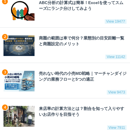
ABC分析の計算式は簡単！Excelを使ってスム
ーズにランク分けしてみよう
View 19477
商圏の範囲は車で何分？業態別の目安距離一覧
と商圏設定のメリット
View 11142
売れない時代の小売MD戦略｜マーチャンダイジ
ングの業務フローと5つの適正
View 9473
来店率の計算方法とは？割合を知って入りやす
いお店作りを目指そう
View 7911