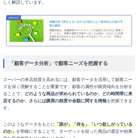
しく解説しています。
商圏分析で押さえるべき5つの項目とは？基本的な分析の手
順も解説
商圏分析は、店舗開発やマーケティングの成功に欠かせない要素で
す。しかし、実際の場面で分析すべきことは何か、どのように分析
を進めるかがわからない方も多いのではないでしょうか。 今回は、
商圏分析で押さえて…
「顧客データ分析」で顧客ニーズを把握する
スーパーの来店頻度を高めるには、顧客データを活用して顧客ニー
ズを深く理解することが重要です。顧客の属性や購買傾向を分析す
ることで、
どのような商品が求められているのか、どの時間帯に来
店するのか、さらには購買の頻度や金額に関する情報
を把握できま
す。
このようなデータをもとに
「誰が」「何を」「いつ欲しがっている
のか」
を明確にすることで、ターゲットを絞った商品の選定や効果