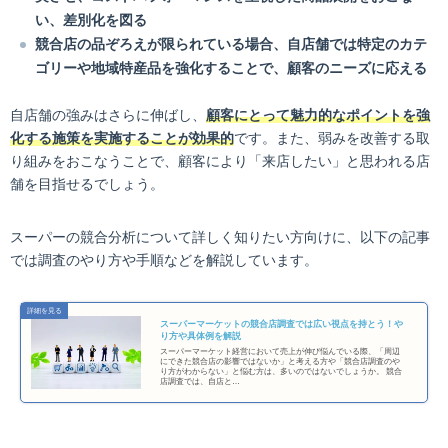
い、差別化を図る
競合店の品ぞろえが限られている場合、自店舗では特定のカテ
ゴリーや地域特産品を強化することで、顧客のニーズに応える
自店舗の強みはさらに伸ばし、
顧客にとって魅力的なポイントを強
化する施策を実施することが効果的
です。また、弱みを改善する取
り組みをおこなうことで、顧客により「来店したい」と思われる店
舗を目指せるでしょう。
スーパーの競合分析について詳しく知りたい方向けに、以下の記事
では調査のやり方や手順などを解説しています。
スーパーマーケットの競合店調査では広い視点を持とう！や
り方や具体例を解説
スーパーマーケット経営において売上が伸び悩んでいる際、「周辺
にできた競合店の影響ではないか」と考える方や「競合店調査のや
り方がわからない」と悩む方は、多いのではないでしょうか。 競合
店調査では、自店と…