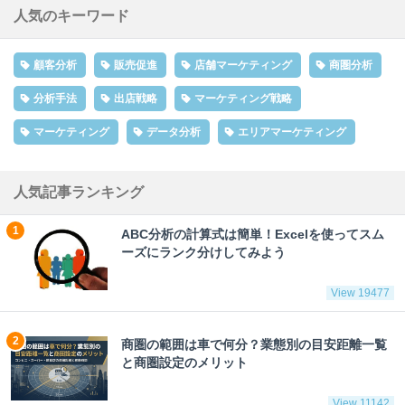
人気のキーワード
顧客分析
販売促進
店舗マーケティング
商圏分析
分析手法
出店戦略
マーケティング戦略
マーケティング
データ分析
エリアマーケティング
人気記事ランキング
ABC分析の計算式は簡単！Excelを使ってスム
ーズにランク分けしてみよう
View 19477
商圏の範囲は車で何分？業態別の目安距離一覧
と商圏設定のメリット
View 11142