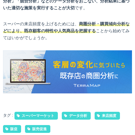
分析」「競合分析」などのデータ分析をおこない、分析結果に基づ
いた適切な施策を実行することが大切
です。
スーパーの来店頻度を上げるためには、
商圏分析・購買傾向分析な
どにより、既存顧客の特性や人気商品を把握する
ことから始めてみ
てはいかがでしょうか。
タグ :
スーパーマーケット
データ分析
来店頻度
販促
販売促進