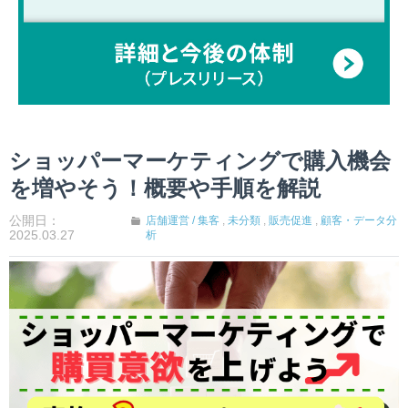
ショッパーマーケティングで購入機会
を増やそう！概要や手順を解説
公開日：
店舗運営 / 集客
,
未分類
,
販売促進
,
顧客・データ分
2025.03.27
析