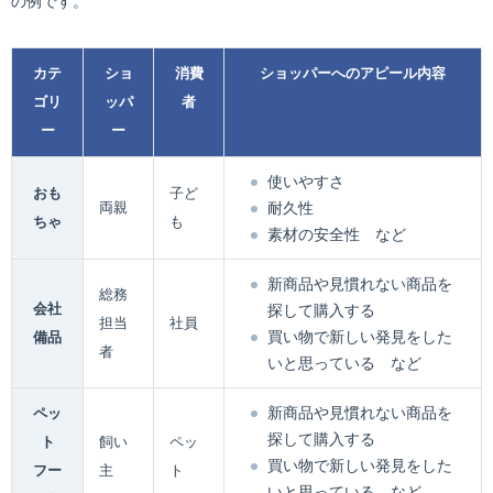
の例です。
カテ
ショ
消費
ショッパーへのアピール内容
ゴリ
ッパ
者
ー
ー
使いやすさ
おも
子ど
両親
耐久性
ちゃ
も
素材の安全性 など
新商品や見慣れない商品を
総務
会社
探して購入する
担当
社員
買い物で新しい発見をした
備品
者
いと思っている など
新商品や見慣れない商品を
ペッ
探して購入する
ト
飼い
ペッ
買い物で新しい発見をした
フー
主
ト
いと思っている など