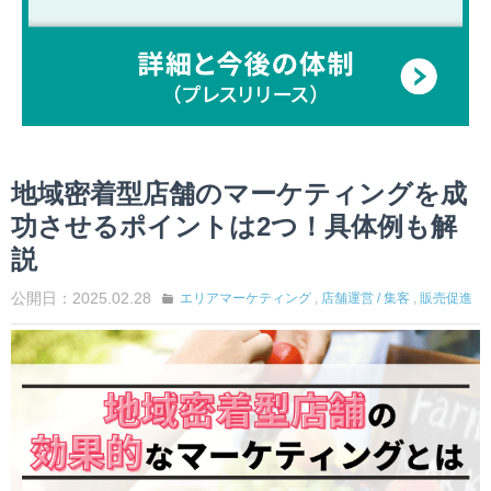
地域密着型店舗のマーケティングを成
功させるポイントは2つ！具体例も解
説
公開日：2025.02.28
エリアマーケティング
,
店舗運営 / 集客
,
販売促進