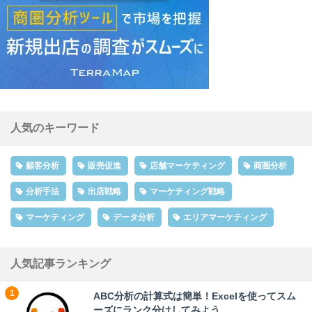
人気のキーワード
顧客分析
販売促進
店舗マーケティング
商圏分析
分析手法
出店戦略
マーケティング戦略
マーケティング
データ分析
エリアマーケティング
人気記事ランキング
ABC分析の計算式は簡単！Excelを使ってスム
ーズにランク分けしてみよう