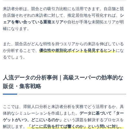
来訪者分析は、競合との吸引力比較にも活用できます。自店舗と競
合店舗それぞれの来訪者に対して、推定居住地を可視化すれば、
シ
ェアを奪い合っている重複エリア
や自社が手薄な未開拓エリアが明
確になります。
また、競合店がどんな特性を持つエリアからの来訪を伸ばしている
か分析することで、
優位性や差別化ポイントを発見するヒント
にな
るでしょう。
人流データの分析事例｜高級スーパーの効率的な
販促・集客戦略
ここでは、滞留人口分析と来訪者分析を実務でどう活用するか、具
体的なシミュレーションを作成しました。
データに基づいて「ター
ゲットがいつ、どこにいるのか」
という課題を解決するプロセスを
解説します。
「どこに広告を打てば響くのか」という問いに対し、