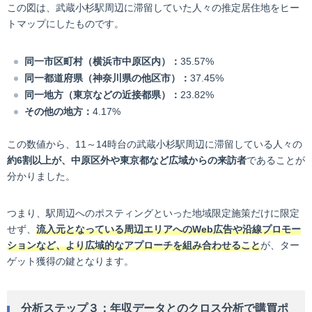
この図は、武蔵小杉駅周辺に滞留していた人々の推定居住地をヒー
トマップにしたものです。
同一市区町村（横浜市中原区内）：
35.57%
同一都道府県（神奈川県の他区市）：
37.45%
同一地方（東京などの近接都県）：
23.82%
その他の地方：
4.17%
この数値から、11～14時台の武蔵小杉駅周辺に滞留している人々の
約6割以上が、中原区外や東京都など広域からの来訪者
であることが
分かりました。
つまり、駅周辺へのポスティングといった地域限定施策だけに限定
せず、
流入元となっている周辺エリアへのWeb広告や沿線プロモー
ションなど、より広域的なアプローチを組み合わせること
が、ター
ゲット獲得の鍵となります。
分析ステップ３：年収データとのクロス分析で購買ポ