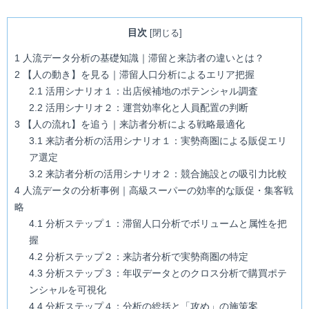
目次
[
閉じる
]
1
人流データ分析の基礎知識｜滞留と来訪者の違いとは？
2
【人の動き】を見る｜滞留人口分析によるエリア把握
2.1
活用シナリオ１：出店候補地のポテンシャル調査
2.2
活用シナリオ２：運営効率化と人員配置の判断
3
【人の流れ】を追う｜来訪者分析による戦略最適化
3.1
来訪者分析の活用シナリオ１：実勢商圏による販促エリ
ア選定
3.2
来訪者分析の活用シナリオ２：競合施設との吸引力比較
4
人流データの分析事例｜高級スーパーの効率的な販促・集客戦
略
4.1
分析ステップ１：滞留人口分析でボリュームと属性を把
握
4.2
分析ステップ２：来訪者分析で実勢商圏の特定
4.3
分析ステップ３：年収データとのクロス分析で購買ポテ
ンシャルを可視化
4.4
分析ステップ４：分析の総括と「攻め」の施策案