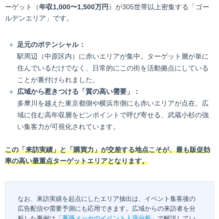
ーゲット（
年収1,000〜1,500万円
）が305世帯以上密集する「ゴー
ルデンエリア」です。
足元のポテンシャル：
駅周辺（中原区内）に赤いエリアが集中。ターゲット層が単に
住んでいるだけでなく、日常的にこの街を活動拠点にしている
ことが裏付けられました。
広域から惹きつける「質の高い需要」：
多摩川を越えた東京都側や横浜市側にも赤いエリアが点在。広
域に住む高年収層をピンポイントで呼び寄せる、武蔵小杉の強
い集客力が可視化されています。
この「来訪実績」と「購買力」が交差する地点こそが、最も販促効
率の高い最重点ターゲットエリアとなります。
なお、来訪実績を起点にしたエリア抽出は、イベント集客後の
広告配信や需要予測にも応用できます。広域からの来訪者を分
析した事例は「
幕張メッセのイベント人流分析
」で解説してい