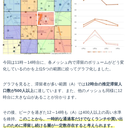
今回は11時～14時台に、各メッシュ内で滞留のボリュームがどう変
化しているのかを上位5つの範囲に絞ってグラフ化しました。
グラフを見ると、滞留者が多い範囲（A）では
12時台の推定滞留人
口数が500人以上
に達しています、また、他のメッシュも同様に12
時台に大きな山があることが分かります。
その後、ピークを過ぎた12～14時も（A）は400人以上の高い水準
を維持。
このことから、一時的な通過客だけでなくランチや買い出
しのために滞留し続ける層が一定数存在すると考えられます。