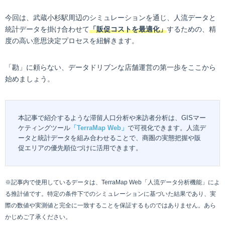
今回は、武蔵小杉駅周辺のシミュレーションを通じ、人流データと
統計データを掛け合わせて
「販促コストを最適化」
するための、精
度の高い意思決定プロセスを紐解きます。
「勘」に頼らない、データドリブンな店舗運営の第一歩をここから
始めましょう。
本記事で紹介するような滞留人口分析や来訪者分析は、GISマー
ケティングツール
「TerraMap Web」
で可視化できます。人流デ
ータと統計データを組み合わせることで、商圏の実態把握や販
促エリアの優先順位づけに活用できます。
※記事内で使用しているデータは、TerraMap Web「人流データ分析機能」によ
る推計値です。特定の条件下でのシミュレーションに基づいた結果であり、実
際の数値や実測値と完全に一致することを保証するものではありません。あら
かじめご了承ください。