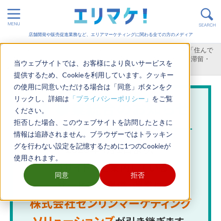
店舗開発や販売促進業務など、エリアマーケティングに関わる全ての方のメディア
ホーム
>
エリアマーケティング
>
エリアマーケティングGIS
>
「住んで
いる人」狙いはもう古い？人流データで販促コストを最小化する滞留・
当ウェブサイトでは、お客様により良いサービスを
来訪者分析の全貌
提供するため、Cookieを利用しています。クッキー
の使用に同意いただける場合は「同意」ボタンをク
リックし、詳細は
「プライバシーポリシー」
をご覧
ください。
拒否した場合、このウェブサイトを訪問したときに
情報は追跡されません。ブラウザーではトラッキン
グを行わない設定を記憶するために1つのCookieが
使用されます。
同意
拒否