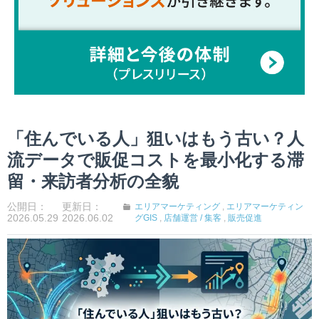
「住んでいる人」狙いはもう古い？人
流データで販促コストを最小化する滞
留・来訪者分析の全貌
公開日：
更新日：
エリアマーケティング
,
エリアマーケティン
2026.05.29
2026.06.02
グGIS
,
店舗運営 / 集客
,
販売促進