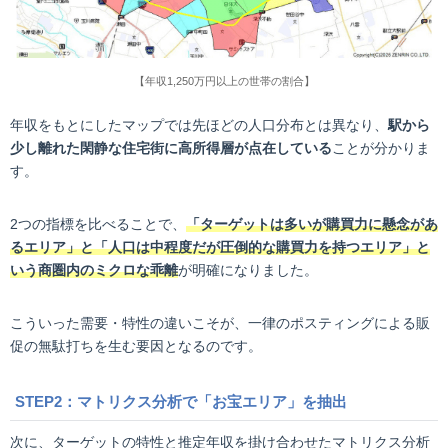
【年収1,250万円以上の世帯の割合】
年収をもとにしたマップでは先ほどの人口分布とは異なり、
駅から
少し離れた閑静な住宅街に高所得層が点在している
ことが分かりま
す。
2つの指標を比べることで、
「ターゲットは多いが購買力に懸念があ
るエリア」と「人口は中程度だが圧倒的な購買力を持つエリア」と
いう商圏内のミクロな乖離
が明確になりました。
こういった需要・特性の違いこそが、一律のポスティングによる販
促の無駄打ちを生む要因となるのです。
STEP2：マトリクス分析で「お宝エリア」を抽出
次に、ターゲットの特性と推定年収を掛け合わせたマトリクス分析