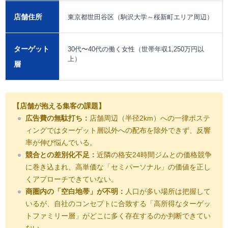
店舗住所
東京都世田谷区（駒沢大学～桜新町エリア周辺）
ターゲット
30代〜40代の働く女性（世帯年収1,250万円以
上）
層
【店舗が抱える集客の課題】
広告費の無駄打ち：
店舗周辺（半径2km）への一律ポステ
ィングではターゲット層以外への配布を除外できず、反響
率が伸び悩んでいる。
競合との差別化不足：
近隣の格安24時間ジムとの価格競争
に巻き込まれ、高単価な「セミパーソナル」の価値を正し
くアプローチできていない。
商圏内の「空白地帯」が不明：
人口が多い場所は把握して
いるが、自社のコンセプトに合致する「高所得なターゲッ
トファミリー層」がどこに多く存在するのか判断できてい