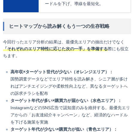
ードルを下げ、導線を最短化。
ヒートマップから読み解くもう一つの生存戦略
今回行ったエリア分析の結果は、最優先エリアの抽出だけでなく
「それぞれのエリア特性に応じた次の一手」を準備する
際にも役立
ちます。
高年収×ターゲット世代が少ない（オレンジエリア）：
国勢調査データなどでエリア特性を読み解き、シニア層が多け
ればアンチエイジングや柔軟性向上など、異なるターゲットへ
の訴求チラシを配布
ターゲット年代が多い×購買力が届かない（水色エリア）：
InstagramなどのSNS広告で認知度のみを維持する。最優先エリ
アからの「お友達紹介キャンペーン」など、経済的なハードル
を下げる施策を実施
ターゲット年代が少ない×購買力が低い（青色エリア）：