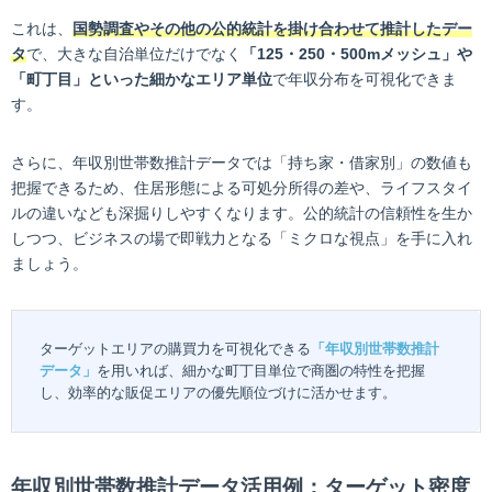
これは、
国勢調査やその他の公的統計を掛け合わせて推計したデー
タ
で、大きな自治単位だけでなく
「125・250・500mメッシュ」や
「町丁目」といった細かなエリア単位
で年収分布を可視化できま
す。
さらに、年収別世帯数推計データでは「持ち家・借家別」の数値も
把握できるため、住居形態による可処分所得の差や、ライフスタイ
ルの違いなども深掘りしやすくなります。公的統計の信頼性を生か
しつつ、ビジネスの場で即戦力となる「ミクロな視点」を手に入れ
ましょう。
ターゲットエリアの購買力を可視化できる
「年収別世帯数推計
データ」
を用いれば、細かな町丁目単位で商圏の特性を把握
し、効率的な販促エリアの優先順位づけに活かせます。
年収別世帯数推計データ活用例：ターゲット密度