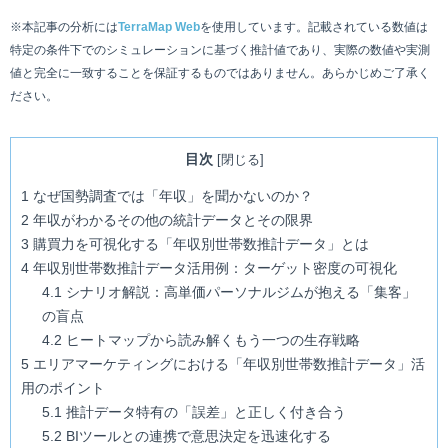
※本記事の分析には
TerraMap Web
を使用しています。記載されている数値は
特定の条件下でのシミュレーションに基づく推計値であり、実際の数値や実測
値と完全に一致することを保証するものではありません。あらかじめご了承く
ださい。
目次
[
閉じる
]
1
なぜ国勢調査では「年収」を聞かないのか？
2
年収がわかるその他の統計データとその限界
3
購買力を可視化する「年収別世帯数推計データ」とは
4
年収別世帯数推計データ活用例：ターゲット密度の可視化
4.1
シナリオ解説：高単価パーソナルジムが抱える「集客」
の盲点
4.2
ヒートマップから読み解くもう一つの生存戦略
5
エリアマーケティングにおける「年収別世帯数推計データ」活
用のポイント
5.1
推計データ特有の「誤差」と正しく付き合う
5.2
BIツールとの連携で意思決定を迅速化する