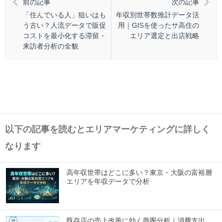
前の記事
次の記事
「住んでいる人」狙いはも
年収別世帯数推計データ活
う古い？人流データで販促
用｜GISを使ったサ高住の
コストを最小化する滞留・
エリア選定と出店戦略
来訪者分析の全貌
以下の記事を読むとエリアマーケティングに詳しく
なります
高年収世帯はどこに多い？東京・大阪の富裕層
エリアを年収データで分析
既存店の売上改善に効く商圏分析｜消費支出