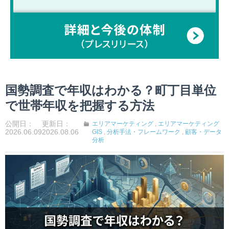
国勢調査で年収はわかる？町丁目単位
で世帯年収を把握する方法
公開日：
更新日：
エリアマーケティング
,
エリアマーケティング
2026.06.09
2026.08.06
GIS
,
分析手法・フレームワーク
,
顧客・データ
分析