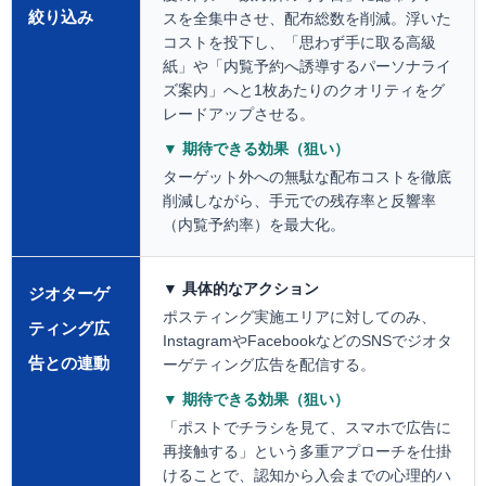
絞り込み
スを全集中させ、配布総数を削減。浮いた
コストを投下し、「思わず手に取る高級
紙」や「内覧予約へ誘導するパーソナライ
ズ案内」へと1枚あたりのクオリティをグ
レードアップさせる。
▼ 期待できる効果（狙い）
ターゲット外への無駄な配布コストを徹底
削減しながら、手元での残存率と反響率
（内覧予約率）を最大化。
▼ 具体的なアクション
ジオターゲ
ポスティング実施エリアに対してのみ、
ティング広
InstagramやFacebookなどのSNSでジオタ
告との連動
ーゲティング広告を配信する。
▼ 期待できる効果（狙い）
「ポストでチラシを見て、スマホで広告に
再接触する」という多重アプローチを仕掛
けることで、認知から入会までの心理的ハ