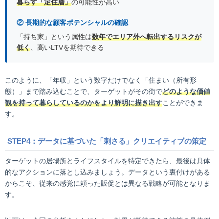
暮らす「定住層」
の可能性が高い
② 長期的な顧客ポテンシャルの確認
「持ち家」という属性は
数年でエリア外へ転出するリスクが
低く
、高いLTVを期待できる
このように、「年収」という数字だけでなく「住まい（所有形
態）」まで踏み込むことで、ターゲットがその街で
どのような価値
観を持って暮らしているのかをより鮮明に描き出す
ことができま
す。
STEP4：データに基づいた「刺さる」クリエイティブの策定
ターゲットの居場所とライフスタイルを特定できたら、最後は具体
的なアクションに落とし込みましょう。データという裏付けがある
からこそ、従来の感覚に頼った販促とは異なる戦略が可能となりま
す。