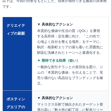
以下は、今回の分析をもとにした、効果が期待できる施策の具体例
です。
▼ 具体的なアクション
クリエイテ
本質的な価値や生活の質（QOL）を重視
ィブの刷新
する高所得・定住層に向け、「この街で、
心地よく自分を整える場所」をテーマに、
駒沢・桜新町エリアの落ち着いた雰囲気に
馴染む洗練されたトーンへと最適化する。
▼ 期待できる効果（狙い）
一般的な割引チラシとの差別化を図り、ジ
ムの「本質的な価値」を伝えることで、安
売り感のない高品位なブランディングを確
立。
▼ 具体的なアクション
ポスティン
マトリクス分析で抽出されたターゲット密
グエリアの
度の高い「数カ所の町丁目」に配布リソー