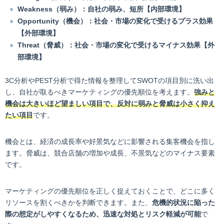
Weakness（弱み）：自社の弱み、短所【内部環境】
Opportunity（機会）：社会・市場の変化で受けるプラス効果
【外部環境】
Threat（脅威）：社会・市場の変化で受けるマイナス効果【外
部環境】
3C分析やPEST分析で得た情報を整理してSWOTの項目別に洗い出
し、自社が取るべきマーケティングの優先順位を考えます。
強みと
機会は大きいほど望ましい項目で、反対に弱みと脅威は小さく抑え
たい項目
です。
機会とは、経済の成長率や好景気などに影響される集客機会を指し
ます。脅威は、競合店舗の増加や成長、不景気などのマイナス要素
です。
マーケティングの優先順位を正しく捉えておくことで、どこに多く
リソースを割くべきかを判断できます。また、
危機的状況に陥った
際の想定がしやすくなるため、迅速な対処とリスク軽減が可能
で