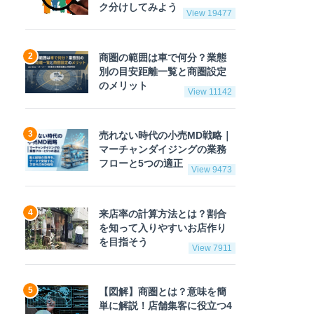
ク分けしてみよう
View 19477
商圏の範囲は車で何分？業態
別の目安距離一覧と商圏設定
のメリット
View 11142
売れない時代の小売MD戦略｜
マーチャンダイジングの業務
フローと5つの適正
View 9473
来店率の計算方法とは？割合
を知って入りやすいお店作り
を目指そう
View 7911
【図解】商圏とは？意味を簡
単に解説！店舗集客に役立つ4