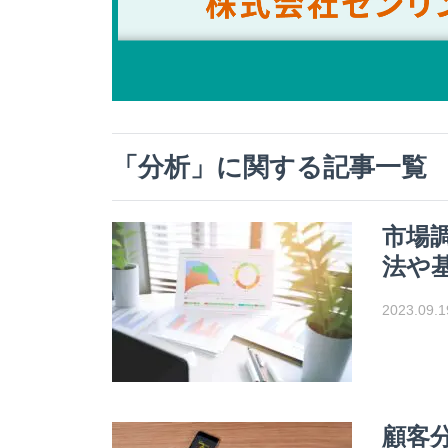
「
分析
」に関する記事一覧
市場
法や
2023.09.1
顧客