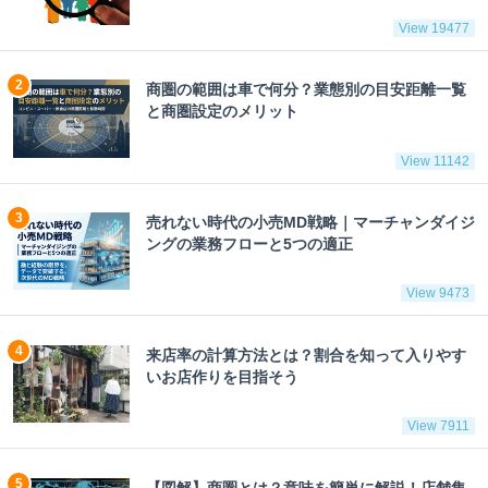
View 19477
商圏の範囲は車で何分？業態別の目安距離一覧
と商圏設定のメリット
View 11142
売れない時代の小売MD戦略｜マーチャンダイジ
ングの業務フローと5つの適正
View 9473
来店率の計算方法とは？割合を知って入りやす
いお店作りを目指そう
View 7911