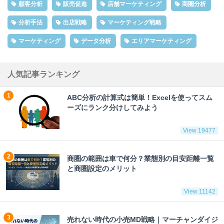
顧客分析
販売促進
店舗マーケティング
商圏分析
分析手法
出店戦略
マーケティング戦略
マーケティング
データ分析
エリアマーケティング
人気記事ランキング
ABC分析の計算式は簡単！Excelを使ってスム
ーズにランク分けしてみよう
View 19477
商圏の範囲は車で何分？業態別の目安距離一覧
と商圏設定のメリット
View 11142
売れない時代の小売MD戦略｜マーチャンダイジ