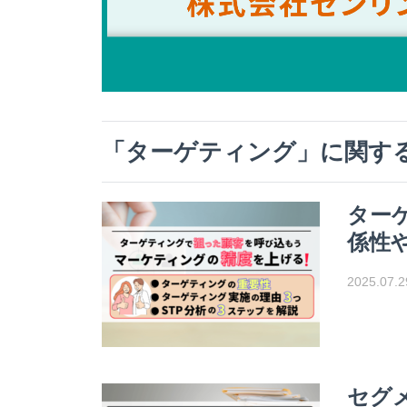
「
ターゲティング
」に関す
ター
係性
2025.07.2
セグ