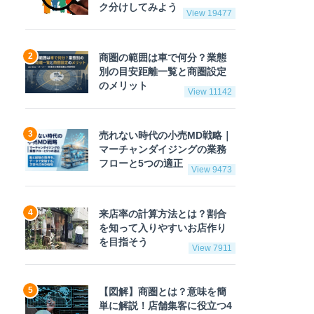
ク分けしてみよう
View 19477
商圏の範囲は車で何分？業態
別の目安距離一覧と商圏設定
のメリット
View 11142
売れない時代の小売MD戦略｜
マーチャンダイジングの業務
フローと5つの適正
View 9473
来店率の計算方法とは？割合
を知って入りやすいお店作り
を目指そう
View 7911
【図解】商圏とは？意味を簡
単に解説！店舗集客に役立つ4