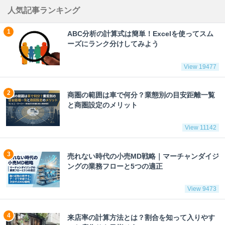
人気記事ランキング
ABC分析の計算式は簡単！Excelを使ってスム
ーズにランク分けしてみよう
View 19477
商圏の範囲は車で何分？業態別の目安距離一覧
と商圏設定のメリット
View 11142
売れない時代の小売MD戦略｜マーチャンダイジ
ングの業務フローと5つの適正
View 9473
来店率の計算方法とは？割合を知って入りやす