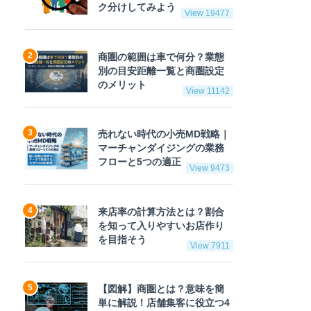
ク分けしてみよう
View 19477
商圏の範囲は車で何分？業態
別の目安距離一覧と商圏設定
のメリット
View 11142
売れない時代の小売MD戦略｜
マーチャンダイジングの業務
フローと5つの適正
View 9473
来店率の計算方法とは？割合
を知って入りやすいお店作り
を目指そう
View 7911
【図解】商圏とは？意味を簡
単に解説！店舗集客に役立つ4