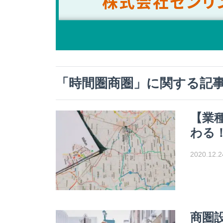
「
時間圏商圏
」に関する記
【業
わる
2020.12.2
商圏