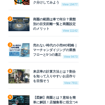
ク分けしてみよう
View 19477
商圏の範囲は車で何分？業態
別の目安距離一覧と商圏設定
のメリット
View 11142
売れない時代の小売MD戦略｜
マーチャンダイジングの業務
フローと5つの適正
View 9473
来店率の計算方法とは？割合
を知って入りやすいお店作り
を目指そう
View 7911
【図解】商圏とは？意味を簡
単に解説！店舗集客に役立つ4