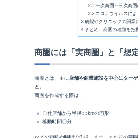
2.1
一次商圏～三次商圏
2.2
コロナウイルスによ
3
病院やクリニックの開業
4
まとめ：商圏の種類を把
商圏には「実商圏」と「想
商圏とは、主に
店舗や商業施設を中心にターゲ
と。
商圏を作成する際は、
自社店舗から半径○○kmの円形
移動時間〇分
などの距離や時間で作成します。またその商圏