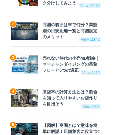
ク分けしてみよう
View 19477
商圏の範囲は車で何分？業態
別の目安距離一覧と商圏設定
のメリット
View 11142
売れない時代の小売MD戦略｜
マーチャンダイジングの業務
フローと5つの適正
View 9473
来店率の計算方法とは？割合
を知って入りやすいお店作り
を目指そう
View 7911
【図解】商圏とは？意味を簡
単に解説！店舗集客に役立つ4