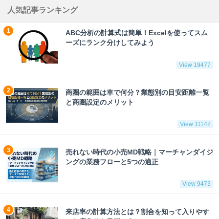
人気記事ランキング
ABC分析の計算式は簡単！Excelを使ってスム
ーズにランク分けしてみよう
View 19477
商圏の範囲は車で何分？業態別の目安距離一覧
と商圏設定のメリット
View 11142
売れない時代の小売MD戦略｜マーチャンダイジ
ングの業務フローと5つの適正
View 9473
来店率の計算方法とは？割合を知って入りやす