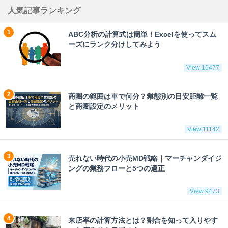
人気記事ランキング
ABC分析の計算式は簡単！Excelを使ってスム
ーズにランク分けしてみよう
View 19477
商圏の範囲は車で何分？業態別の目安距離一覧
と商圏設定のメリット
View 11142
売れない時代の小売MD戦略｜マーチャンダイジ
ングの業務フローと5つの適正
View 9473
来店率の計算方法とは？割合を知って入りやす