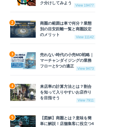
ク分けしてみよう
View 19477
商圏の範囲は車で何分？業態
別の目安距離一覧と商圏設定
のメリット
View 11142
売れない時代の小売MD戦略｜
マーチャンダイジングの業務
フローと5つの適正
View 9473
来店率の計算方法とは？割合
を知って入りやすいお店作り
を目指そう
View 7911
【図解】商圏とは？意味を簡
単に解説！店舗集客に役立つ4