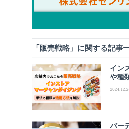
「
販売戦略
」に関する記事
イン
や種
2024.12.2
バー