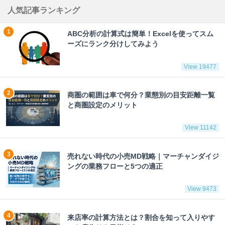
人気記事ランキング
ABC分析の計算式は簡単！Excelを使ってスム
ーズにランク分けしてみよう
View 19477
商圏の範囲は車で何分？業態別の目安距離一覧
と商圏設定のメリット
View 11142
売れない時代の小売MD戦略｜マーチャンダイジ
ングの業務フローと5つの適正
View 9473
来店率の計算方法とは？割合を知って入りやす